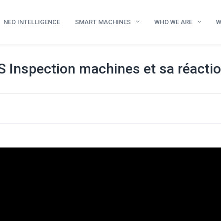
NEO INTELLIGENCE
SMART MACHINES
WHO WE ARE
W
S Inspection machines et sa réaction